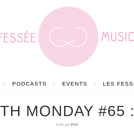
PODCASTS
EVENTS
LES FES
H MONDAY #65 
Ecrit par
BEN