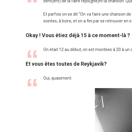
sent(ent) de la faire rejoi(gne)nt la chanson. Quel
Et parfois on se dit “On va faire une chanson de 
soirées, à boire, et on a fini par se retrouver en 
Okay ! Vous étiez déjà 15 à ce moment-là ?
On était 12 au début, on est montées à 20 à un c
Et vous êtes toutes de Reykjavik?
Oui, quasiment.