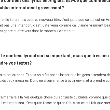
é contient des lyrics en Anglais. Est-ce que commencer
ublic international grossissant?
 on le fera, mais pour ce nouveau titre, c’est juste que ce qui est en An
ait pas une intention, c’est juste venu comme ça. J’aime vraiment bea
’est genre quatre vers dans le morceau, c’est tout.
le contenu lyrical soit si important, mais que très pe
ndre vos textes?
taient du sens. Et puis on a fini par se lasser que les gens attendent 
 poids deux mesures. Donc on a commencé à avoir envie, et à prendre co
j’aime faire à la fois quelque chose qui soit juste du blabla, comme quelq
i est important, c’est qu’on fasse ce qu’on fait; c’est ce qui fait que 