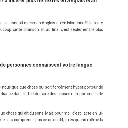
 à insérer plus de textes en Anglais était
glais sonnait mieux en Anglais qu’en Islandais. Et le reste
ucoup cette chanson. Et au final c’est seulement le plus
u de personnes connaissent votre langue
de nous quelque chose qui soit forcément hyper porteur de
nfiance dans le fait de faire des choses non-porteuses de
ue chose qui ait du sens. Mais pour moi, c’est l’acte en lui-
même si tu comprends pas ce qu’on dit, tu es quand même là