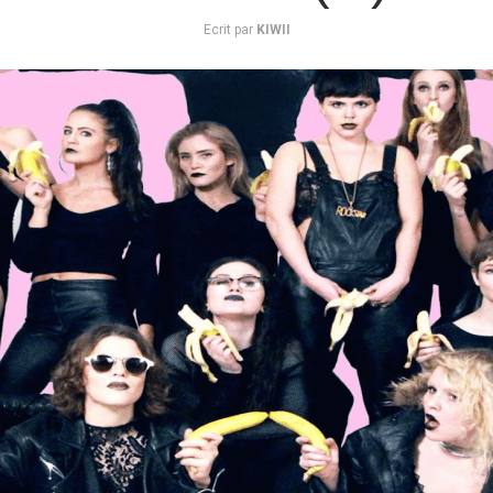
Ecrit par
KIWII