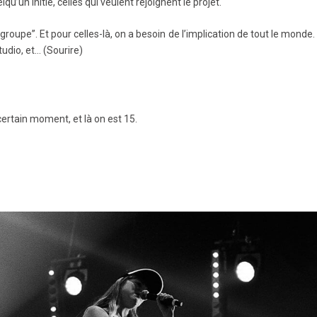
qu’un initie, celles qui veulent rejoignent le projet.
groupe”. Et pour celles-là, on a besoin de l’implication de tout le monde.
studio, et… (Sourire)
ertain moment, et là on est 15.