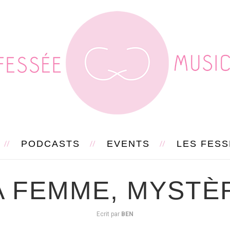
PODCASTS
EVENTS
LES FES
A FEMME, MYSTÈ
Ecrit par
BEN