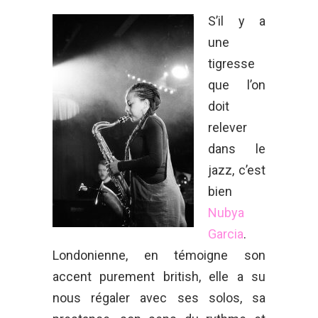
S’il y a
une
tigresse
que l’on
doit
relever
dans le
jazz, c’est
bien
Nubya
Garcia
.
Londonienne, en témoigne son
accent purement british, elle a su
nous régaler avec ses solos, sa