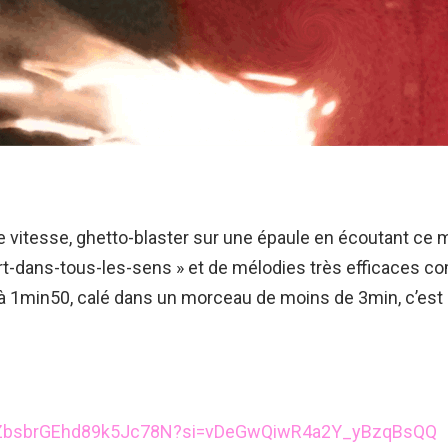
toute vitesse, ghetto-blaster sur une épaule en écoutant
art-dans-tous-les-sens » et de mélodies très efficaces 
1min50, calé dans un morceau de moins de 3min, c’est ça 
3KnxZbsbrGEhd89k5Jc78N?si=vDeGwQiwR4a2Y_yBzqBsQQ