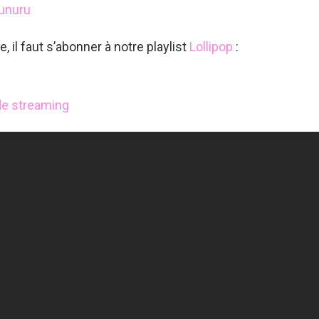
unuru
il faut s’abonner à notre playlist
Lollipop
:
 de streaming